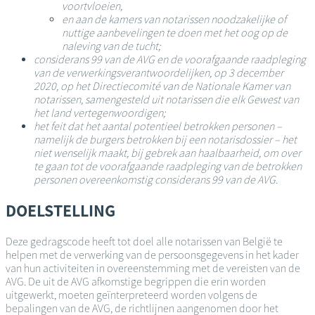
voortvloeien,
en aan de kamers van notarissen noodzakelijke of
nuttige aanbevelingen te doen met het oog op de
naleving van de tucht;
considerans 99 van de AVG en de voorafgaande raadpleging
van de verwerkingsverantwoordelijken, op 3 december
2020, op het Directiecomité van de Nationale Kamer van
notarissen, samengesteld uit notarissen die elk Gewest van
het land vertegenwoordigen;
het feit dat het aantal potentieel betrokken personen –
namelijk de burgers betrokken bij een notarisdossier – het
niet wenselijk maakt, bij gebrek aan haalbaarheid, om over
te gaan tot de voorafgaande raadpleging van de betrokken
personen overeenkomstig considerans 99 van de AVG.
DOELSTELLING
Deze gedragscode heeft tot doel alle notarissen van België te
helpen met de verwerking van de persoonsgegevens in het kader
van hun activiteiten in overeenstemming met de vereisten van de
AVG. De uit de AVG afkomstige begrippen die erin worden
uitgewerkt, moeten geïnterpreteerd worden volgens de
bepalingen van de AVG, de richtlijnen aangenomen door het