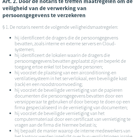
Art. 2. Door de notaris te treffen maatregelen om de
veiligheid van de verwerking van
persoonsgegevens te verzekeren
§ 1. De notaris neemt de volgende veiligheidsmaatregelen:
hij identificeert de dragers die de persoonsgegevens
bevatten, zoals interne en externe servers en Cloud-
systemen;
hij identificeert de lokalen waarin de dragers die
persoonsgegevens bevatten geplaatst zijn en beperkt de
toegang ertoe enkel tot bevoegde personen;
hij voorziet de plaatsing van een airconditioning-en
ventilatiesysteem in het serverlokaal, een beveiligde kast
(rack) en een noodstroomvoeding;
hij voorziet de beveiligde vernietiging van de papieren
documenten die persoonsgegevens bevatten door een
versnipperaar te gebruiken of door beroep te doen op een
firma gespecialiseerd in de vernietiging van documenten;
hij voorziet de beveiligde vernietiging van het
computermateriaal door een certificaat van vernietiging te
vragen aan de firma die hiermee belast is;
hij bepaalt de manier waarop de interne medewerkers van
het kantoor werden ingelicht over hun verplichtingen inzake