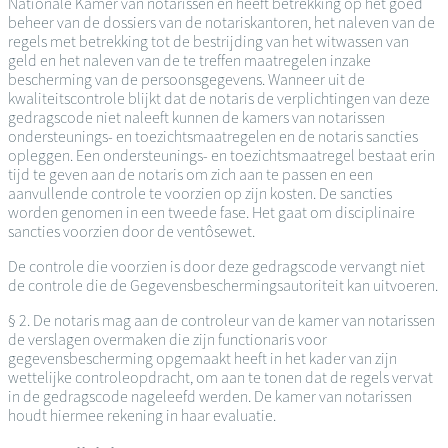
Nationale Kamer van notarissen en heeft betrekking op het goed
beheer van de dossiers van de notariskantoren, het naleven van de
regels met betrekking tot de bestrijding van het witwassen van
geld en het naleven van de te treffen maatregelen inzake
bescherming van de persoonsgegevens. Wanneer uit de
kwaliteitscontrole blijkt dat de notaris de verplichtingen van deze
gedragscode niet naleeft kunnen de kamers van notarissen
ondersteunings- en toezichtsmaatregelen en de notaris sancties
opleggen. Een ondersteunings- en toezichtsmaatregel bestaat erin
tijd te geven aan de notaris om zich aan te passen en een
aanvullende controle te voorzien op zijn kosten. De sancties
worden genomen in een tweede fase. Het gaat om disciplinaire
sancties voorzien door de ventôsewet.
De controle die voorzien is door deze gedragscode vervangt niet
de controle die de Gegevensbeschermingsautoriteit kan uitvoeren.
§ 2. De notaris mag aan de controleur van de kamer van notarissen
de verslagen overmaken die zijn functionaris voor
gegevensbescherming opgemaakt heeft in het kader van zijn
wettelijke controleopdracht, om aan te tonen dat de regels vervat
in de gedragscode nageleefd werden. De kamer van notarissen
houdt hiermee rekening in haar evaluatie.