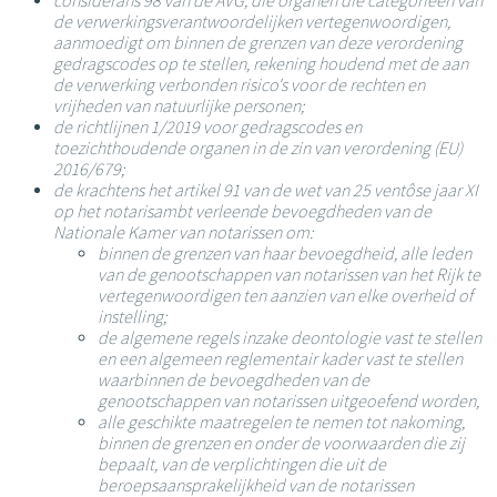
considerans 98 van de AVG, die organen die categorieën van
de verwerkingsverantwoordelijken vertegenwoordigen,
aanmoedigt om binnen de grenzen van deze verordening
gedragscodes op te stellen, rekening houdend met de aan
de verwerking verbonden risico's voor de rechten en
vrijheden van natuurlijke personen;
de richtlijnen 1/2019 voor gedragscodes en
toezichthoudende organen in de zin van verordening (EU)
2016/679;
de krachtens het artikel 91 van de wet van 25 ventôse jaar XI
op het notarisambt verleende bevoegdheden van de
Nationale Kamer van notarissen om:
binnen de grenzen van haar bevoegdheid, alle leden
van de genootschappen van notarissen van het Rijk te
vertegenwoordigen ten aanzien van elke overheid of
instelling;
de algemene regels inzake deontologie vast te stellen
en een algemeen reglementair kader vast te stellen
waarbinnen de bevoegdheden van de
genootschappen van notarissen uitgeoefend worden,
alle geschikte maatregelen te nemen tot nakoming,
binnen de grenzen en onder de voorwaarden die zij
bepaalt, van de verplichtingen die uit de
beroepsaansprakelijkheid van de notarissen