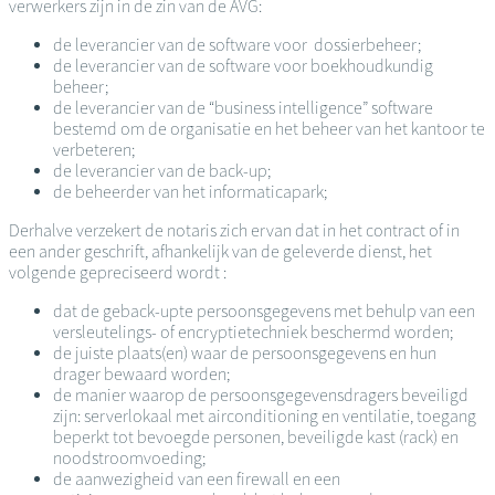
verwerkers zijn in de zin van de AVG:
de leverancier van de software voor dossierbeheer;
de leverancier van de software voor boekhoudkundig
beheer;
de leverancier van de “business intelligence” software
bestemd om de organisatie en het beheer van het kantoor te
verbeteren;
de leverancier van de back-up;
de beheerder van het informaticapark;
Derhalve verzekert de notaris zich ervan dat in het contract of in
een ander geschrift, afhankelijk van de geleverde dienst, het
volgende gepreciseerd wordt :
dat de geback-upte persoonsgegevens met behulp van een
versleutelings- of encryptietechniek beschermd worden;
de juiste plaats(en) waar de persoonsgegevens en hun
drager bewaard worden;
de manier waarop de persoonsgegevensdragers beveiligd
zijn: serverlokaal met airconditioning en ventilatie, toegang
beperkt tot bevoegde personen, beveiligde kast (rack) en
noodstroomvoeding;
de aanwezigheid van een firewall en een