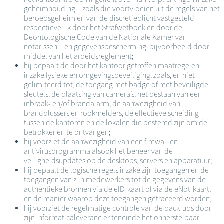
geheimhouding – zoals die voortvloeien uit de regels van het
beroepsgeheim en van de discretieplicht vastgesteld
respectievelijk door het Strafwetboek en door de
Deontologische Code van de Nationale Kamer van
notarissen – en gegevensbescherming: bijvoorbeeld door
middel van het arbeidsreglement;
hij bepaalt de door het kantoor getroffen maatregelen
inzake fysieke en omgevingsbeveiliging, zoals, en niet
gelimiteerd tot, de toegang met badge of met beveiligde
sleutels, de plaatsing van camera’s, het bestaan van een
inbraak- en/of brandalarm, de aanwezigheid van
brandblussers en rookmelders, de effectieve scheiding
tussen de kantoren en de lokalen die bestemd zijn om de
betrokkenen te ontvangen;
hij voorziet de aanwezigheid van een firewall en
antivirusprogramma alsook het beheer van de
veiligheidsupdates op de desktops, servers en apparatuur;
hij bepaalt de logische regels inzake zijn toegangen en de
toegangen van zijn medewerkers tot de gegevens van de
authentieke bronnen via de eID-kaart of via de eNot-kaart,
en de manier waarop deze toegangen getraceerd worden;
hij voorziet de regelmatige controle van de back-ups door
zijn informaticaleverancier teneinde het onherstelbaar